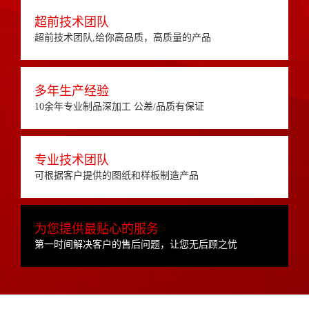
超前技术团队
超前技术团队,给你高品质，高质量的产品
多年生产经验
10余年专业制品深加工 公差/品质有保证
专业技术团队
可根据客户提供的图纸和样板制造产品
为您提供最贴心的服务
第一时间解决客户的售后问题，让您无后顾之忧