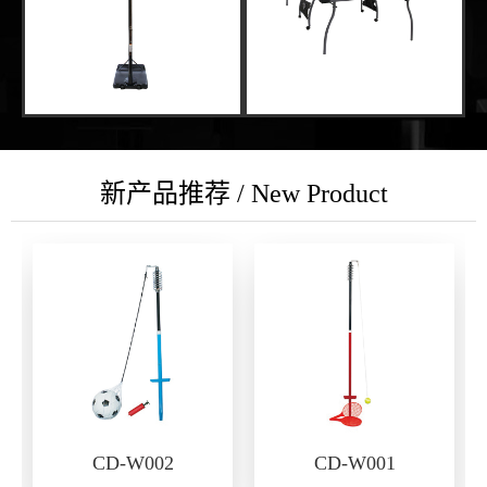
新产品推荐 / New Product
CD-W002
CD-W001