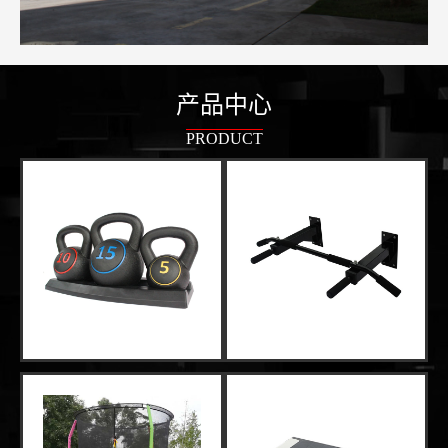
产品中心
PRODUCT