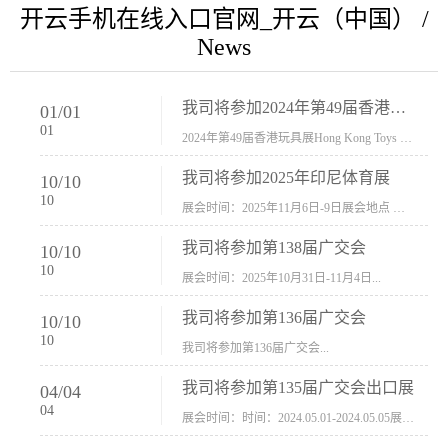
开云手机在线入口官网_开云（中国） /
News
我司将参加2024年第49届香港玩具展Hong Kong Toys & Games Fair 欢迎新···
01
/
01
01
2024年第49届香港玩具展Hong Kong Toys & Games Fair摊位号：5con-005展会时间：2024年1月8日-1月11日展会地址：香港会议展览中心...
我司将参加2025年印尼体育展
10
/
10
10
展会时间：2025年11月6日-9日展会地点 ：印尼会展中心...
我司将参加第138届广交会
10
/
10
10
展会时间：2025年10月31日-11月4日...
我司将参加第136届广交会
10
/
10
10
我司将参加第136届广交会...
我司将参加第135届广交会出口展
04
/
04
04
展会时间：时间：2024.05.01-2024.05.05展会地址：中国进出口商品交易会展馆福建康莱宝公司展位号12.1G37-38、H11-12，浙江康莱宝展位号17.1B23-24、C19-20...