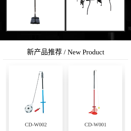
新产品推荐 / New Product
CD-W002
CD-W001