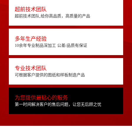
超前技术团队
超前技术团队,给你高品质，高质量的产品
多年生产经验
10余年专业制品深加工 公差/品质有保证
专业技术团队
可根据客户提供的图纸和样板制造产品
为您提供最贴心的服务
第一时间解决客户的售后问题，让您无后顾之忧