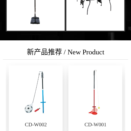
新产品推荐 / New Product
CD-W002
CD-W001