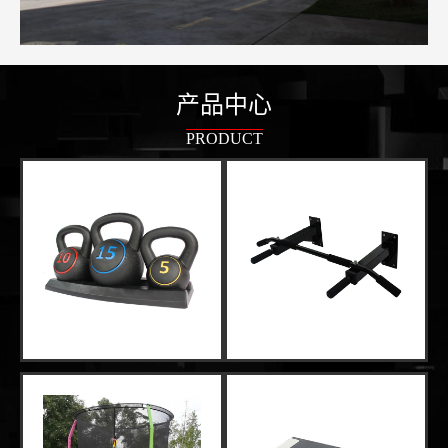
产品中心
PRODUCT