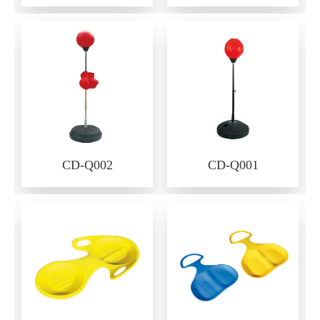
CD-Q002
CD-Q001