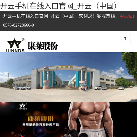
开云手机在线入口官网_开云（中国）
开云手机在线入口官网_开云（中国） 欢迎您！客服热线：
中文站
|
0576-82728666-0