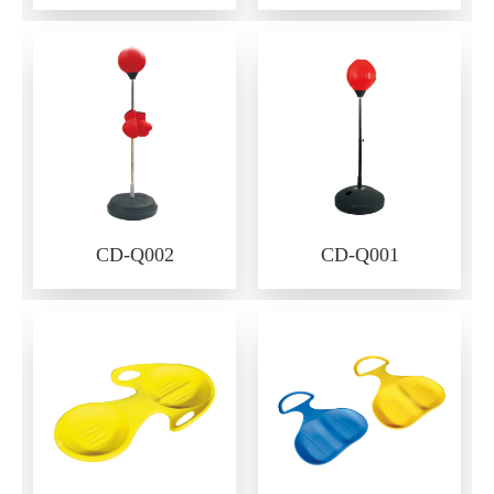
CD-Q002
CD-Q001