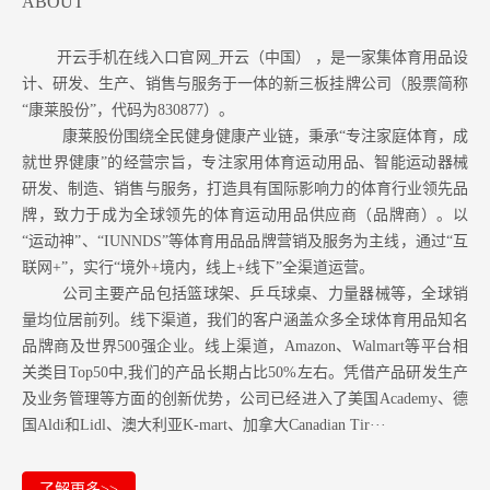
ABOUT
开云手机在线入口官网_开云（中国） ，是一家集体育用品设
计、研发、生产、销售与服务于一体的新三板挂牌公司（股票简称
“康莱股份”，代码为830877）。
康莱股份围绕全民健身健康产业链，秉承“专注家庭体育，成
就世界健康”的经营宗旨，专注家用体育运动用品、智能运动器械
研发、制造、销售与服务，打造具有国际影响力的体育行业领先品
牌，致力于成为全球领先的体育运动用品供应商（品牌商）。以
“运动神”、“IUNNDS”等体育用品品牌营销及服务为主线，通过“互
联网+”，实行“境外+境内，线上+线下”全渠道运营。
公司主要产品包括篮球架、乒乓球桌、力量器械等，全球销
量均位居前列。
线下渠道，我们的客户涵盖众多全球体育用品知名
品牌商及世界500强企业。
线上渠道，Amazon
、Walmart等
平台相
关类目Top50中,我们的产品长期占比50%左右。凭借产品研发生产
及业务管理等方面的创新优势，公司已经进入了美国Academy、德
国Aldi和Lidl、澳大利亚K-mart、加拿大Canadian Tir···
了解更多>>